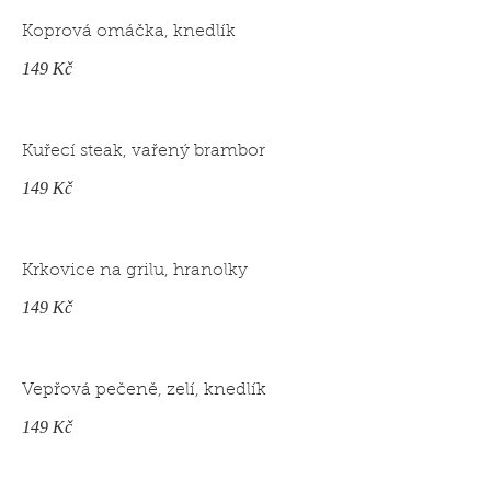
Koprová omáčka, knedlík
149 Kč
Kuřecí steak, vařený brambor
149 Kč
Krkovice na grilu, hranolky
149 Kč
Vepřová pečeně, zelí, knedlík
149 Kč