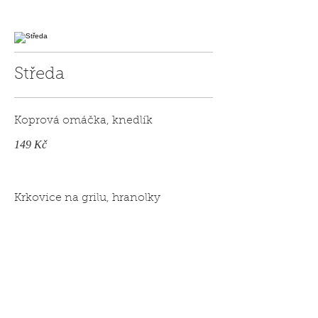
Středa
Koprová omáčka, knedlík
149 Kč
Krkovice na grilu, hranolky
149 Kč
Vepřová pečeně, zelí, knedlík
149 Kč