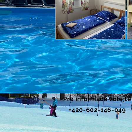
Pro informace volejte
+420-602-146-049