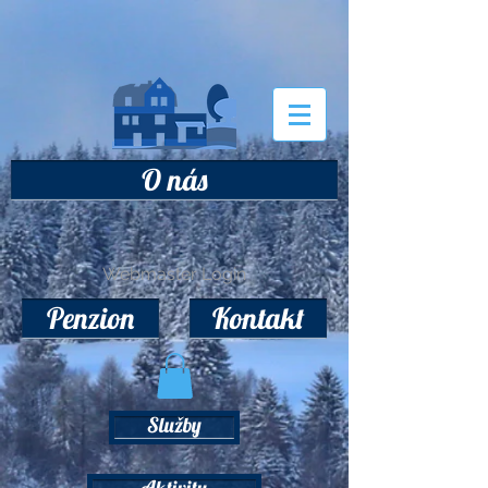
O nás
Webmaster Login
Penzion
Kontakt
Služby
Aktivity