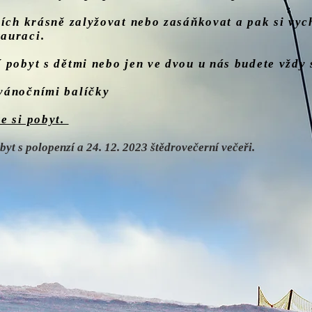
ích krásně zalyžovat nebo zasáňkovat a pak si vyc
auraci.
 pobyt s dětmi nebo jen ve dvou u nás budete vždy 
vánočními balíčky
e si pobyt.
yt s polopenzí a 24. 12. 2023
štědrovečerní večeři.