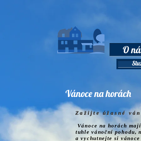
O ná
Slu
Vánoce na horách
Zažijte úžasné vá
Vánoce na horách mají 
tuhle vánoční pohodu, 
a vychutnejte si vánoce