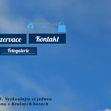
Webmaster Login
Přihlásit se
Kontakt
zervace
Fotogalerie
ě. Vyzkoušejte si jednou
ionu v Krušných horách