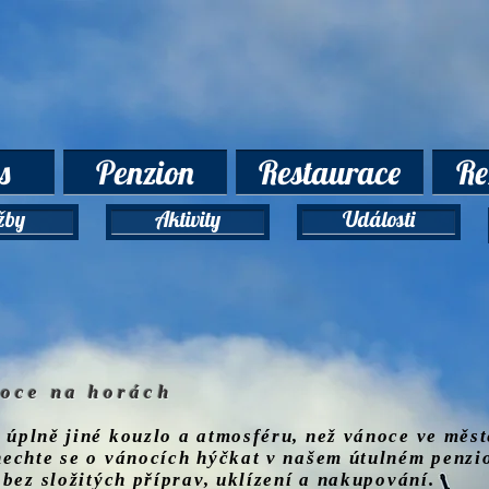
s
Penzion
Restaurace
Re
žby
Aktivity
Události
noce na horách
úplně jiné kouzlo a atmosféru, než vánoce ve měst
nechte se o vánocích hýčkat v našem útulném penz
 bez složitých příprav, uklízení a nakupování.