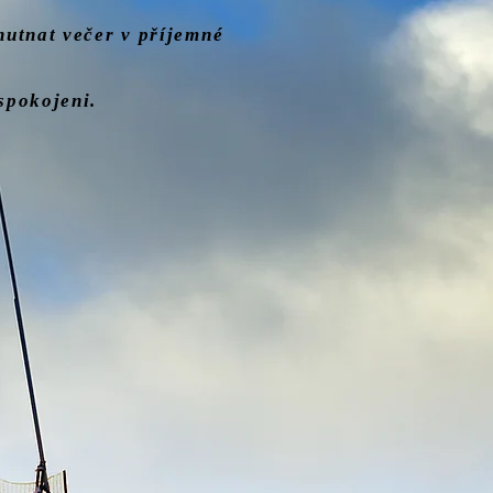
hutnat večer v příjemné
spokojeni.